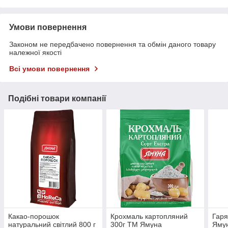
Умови повернення
Законом не передбачено повернення та обмін даного товару
належної якості
Всі умови повернення
Подібні товари компанії
Какао-порошок
Крохмаль картопляний
Гаря
натуральний світлий 800 г
300г ТМ Ямуна
Ямун