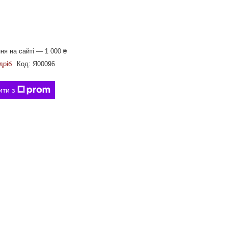
я на сайті — 1 000 ₴
дріб
Код:
Я00096
ити з