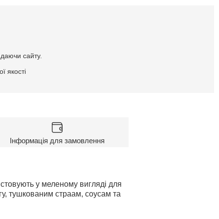
идаючи сайту.
ї якості
Інформація для замовлення
истовують у меленому вигляді для
гу, тушкованим страам, соусам та