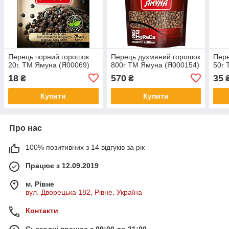
Перець чорний горошок
Перець духмяний горошок
Пере
20г. ТМ Ямуна (Я00069)
800г ТМ Ямуна (Я000154)
50г 
18
570
35
₴
₴
Купити
Купити
Про нас
100% позитивних з 14 відгуків за рік
Працює з 12.09.2019
м. Рівне
вул. Дворецька 182, Рівне, Україна
Контакти
Сьогодні працює з 09:00 до 21:00