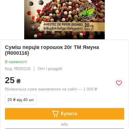
Суміш перців горошок 20г ТМ Ямуна
(Я000116)
В наявності
Код: Я000116
Опт і роздріб
25
₴
Мінімальна сума замовлення на сайті — 1 000 ₴
20 ₴
від 40 шт.
Купити
або