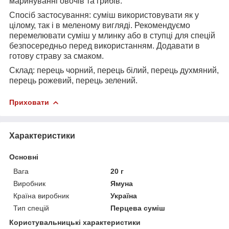
маринуванні овочів та грибів.
Спосіб застосування: суміш використовувати як у
цілому, так і в меленому вигляді. Рекомендуємо
перемелювати суміш у млинку або в ступці для спецій
безпосередньо перед використанням. Додавати в
готову страву за смаком.
Склад: перець чорний, перець білий, перець духмяний,
перець рожевий, перець зелений.
Приховати
Характеристики
Основні
Вага
20 г
Виробник
Ямуна
Країна виробник
Україна
Тип спецій
Перцева суміш
Користувальницькі характеристики