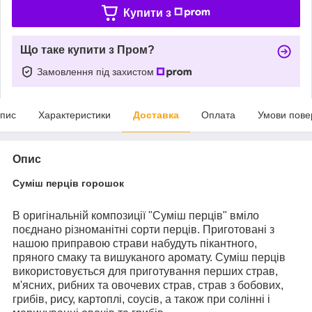
Купити з
Що таке купити з Пром?
Замовлення під захистом
пис
Характеристики
Доставка
Оплата
Умови пове
Опис
Суміш перців горошок
В оригінальній композиції "Суміш перців" вміло
поєднано різноманітні сорти перців. Приготовані з
нашою приправою страви набудуть пікантного,
пряного смаку та вишуканого аромату. Суміш перців
використовується для приготування перших страв,
м'ясних, рибних та овочевих страв, страв з бобових,
грибів, рису, картоплі, соусів, а також при солінні і