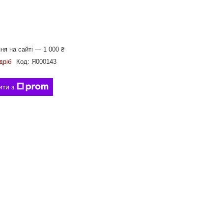
я на сайті — 1 000 ₴
дріб
Код:
Я000143
ити з