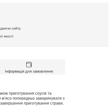
идаючи сайту.
ї якості
Інформація для замовлення
кож приготування соусів та
м м'ясо попередньо замаринувати з
о завершення приготування страви.