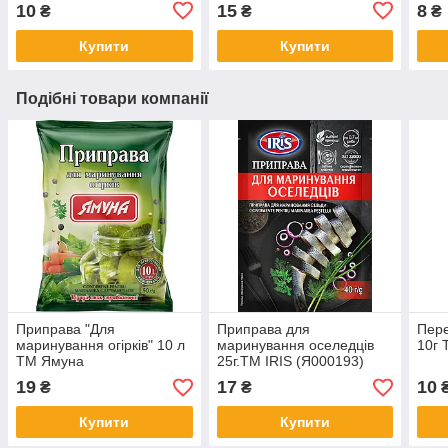
10
15
8
₴
₴
₴
Купити
Купити
Подібні товари компанії
Приправа "Для
Приправа для
Пер
маринування огірків" 10 л
маринування оселедців
10г 
ТМ Ямуна
25г.ТМ IRIS (Я000193)
19
17
10
₴
₴
Купити
Купити