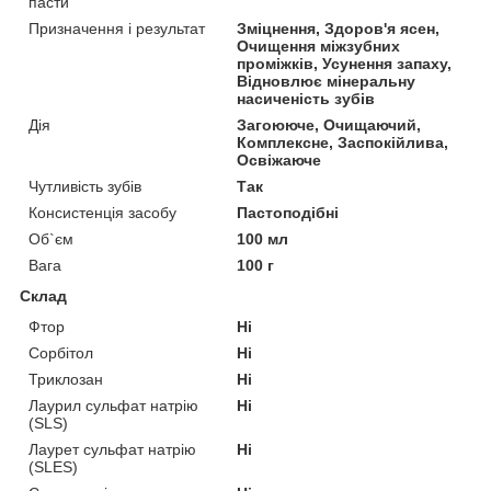
пасти
Призначення і результат
Зміцнення, Здоров'я ясен,
Очищення міжзубних
проміжків, Усунення запаху,
Відновлює мінеральну
насиченість зубів
Дія
Загоююче, Очищаючий,
Комплексне, Заспокійлива,
Освіжаюче
Чутливість зубів
Так
Консистенція засобу
Пастоподібні
Об`єм
100 мл
Вага
100 г
Склад
Фтор
Ні
Сорбітол
Ні
Триклозан
Ні
Лаурил сульфат натрію
Ні
(SLS)
Лаурет сульфат натрію
Ні
(SLES)