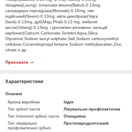
гвоздика(Laung), іспанская вишня(Bakul)-0.13mg,
сальвадора персидська(Meswak)-0.15mg, нім
індійський(Neem)-0.13mg, квіти дикобраза(Vajra
Danti)-0.13mg, дуб(Maju Phal)-0.13 mg, ембелія
кисла(Vidang)-0.13mg і допоміжні речовини: кальцій
карбонат(Calcium Carbonate,Sorbitol,Aqua,Silica
Glycerine,Sodium lauryl sulphate,Salt,Sodium carboxymethyl
cellulose,Cocamidopropyl betaine,Sodium methylparaben,Zinc
citrate и др.
Приховати
Характеристики
Основні
Країна виробник
Індія
Тип зубної пасти
Лікувально-профілактична
Тип гігієнічної зубної пасти
Очищаюча
Тип лікувально-
Протипародонтозний
профілактичної зубної