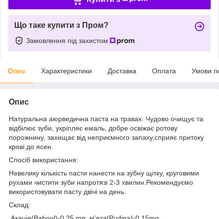
Що таке купити з Пром?
Замовлення під захистом
Опис
Характеристики
Доставка
Оплата
Умови п
Опис
Натуральна аюрведична паста на травах. Чудово очищує та
відбілює зуби, укріпляє емаль, добре освіжає ротову
порожнину, захищає від неприємного запаху,сприяє притоку
крові до ясен.
Спосіб використання:
Невелику кількість пасти нанести на зубну щітку, круговими
рухами чистити зуби напротязі 2-3 хвилин.Рекомендуємо
використовувати пасту двічі на день.
Склад:
Акація(Babool)-0.25 mg, м'ята(Pudina)-0.15mg,